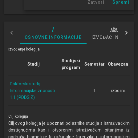
Zatvori
Spremi
1. semestar
OSNOVNE INFORMACIJE
IZVOĐAČI NASTAVE
Izvođenje kolegija
Studijski
Studij
Semestar
Obavezan
program
Doktorski studij
Informacijske znanosti
1
izborni
1.1 (PDDSIZ)
Cilj kolegija
Cilj ovog kolegija je upoznati polaznike studija s istraživačkim
dostignućima kao i otvorenim istraživačkim pitanjima iz
područja biometrije te računalne forenzike u informacijskim