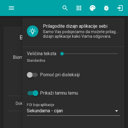
search
apps
palette
bug_report
Prilagodite dizajn aplikacije sebi
Samo Vas podsjećamo da možete prilagoditi
Biometrija i računalna forenzika u
dizajn aplikacije kako Vama odgovara.
informacijskim tehnologijama
Veličina teksta
Biometrics and Computer Forensics in Information
Standardna
Technology
2025/2026
Pomoć pri disleksiji
7
ECTSa
Prikaži tamnu temu
Doktorski studij Informacijske znanosti 1.1 (PDDSIZ)
FOI boja aplikacije
Sekundarna - cijan
Katedra za razvoj informacijskih sustava
NN