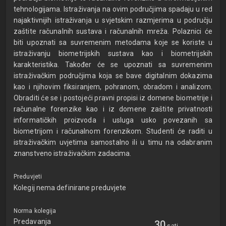
tehnologijama. Istraživanja na ovim područjima spadaju u red
najaktivnijih istraživanja u svjetskim razmjerima u području
zaštite računalnih sustava i računalnih mreža. Polaznici će
biti upoznati sa suvremenim metodama koje se koriste u
istraživanju biometrijskih sustava kao i biometrijskih
karakteristika. Također će se upoznati sa suvremenim
istraživačkim područjima koja se bave digitalnim dokazima
kao i njihovim fiksiranjem, pohranom, obradom i analizom.
Obraditi će se i postojeći pravni propisi iz domene biometrije i
računalne forenzike kao i iz domene zaštite privatnosti
informatičkih proizvoda i usluga usko povezanih sa
biometrijom i računalnom forenzikom. Studenti će raditi u
istraživačkim uvjetima samostalno ili u timu na odabranim
znanstveno istraživačkim zadacima.
Preduvjeti
Kolegij nema definirane preduvjete
Norma kolegija
Predavanja
30