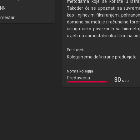
metodama koje se koriste u istraži
NN
Također će se upoznati sa suvreme
kao i njihovim fiksiranjem, pohranom
emestar
domene biometrije i računalne forenz
usluga usko povezanih sa biometrij
uvjetima samostalno ili u timu na o
Preduvjeti
Kolegij nema definirane preduvjete
Norma kolegija
Predavanja
30
sati