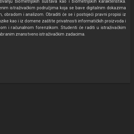
vanju biometrijskih sustava kao i biometrijskih karakteristika.
nim istraživačkim područjima koja se bave digitalnim dokazima
, obradom i analizom. Obraditi će se i postojeći pravni propisi iz
ike kao i iz domene zaštite privatnosti informatičkih proizvoda i
om i računalnom forenzikom. Studenti će raditi u istraživačkim
dabranim znanstveno istraživačkim zadacima.