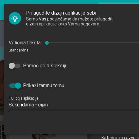
FOI Nastava
search
Pretraži djela
Prilagodite dizajn aplikacije sebi
Samo Vas podsjećamo da možete prilagoditi
dizajn aplikacije kako Vama odgovara.
Početna
Djelatnici
Biometrija i r
Veličina teksta
Standardna
u informacijsk
Studiji
Biometrics and C
Pomoć pri disleksiji
Katedre
Informati
Raspored sati
202
Prikaži tamnu temu
7
FOI boja aplikacije
Sekundarna - cijan
Doktorski studij Inf
(P
Katedra za razvoj 