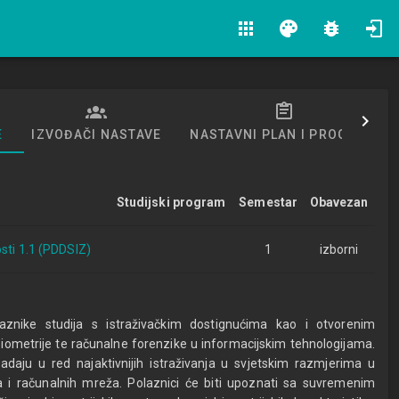
apps
palette
bug_report
E
IZVOĐAČI NASTAVE
NASTAVNI PLAN I PROGRAM
Studijski program
Semestar
Obavezan
sti 1.1 (PDDSIZ)
1
izborni
laznike studija s istraživačkim dostignućima kao i otvorenim
biometrije te računalne forenzike u informacijskim tehnologijama.
adaju u red najaktivnijih istraživanja u svjetskim razmjerima u
a i računalnih mreža. Polaznici će biti upoznati sa suvremenim