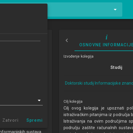
tnike i kolegije
ačunalna forenzika
OSNOVNE INFORMACIJ
im tehnologijama
Izvođenje kolegija
omputer Forensics in
Studij
on Technology
3/2024
Doktorski studij Informacijske znano
ECTSa
Cilj kolegija
Cilj ovog kolegija je upoznati po
ormacijske znanosti 1.1
istraživačkim pitanjima iz područja 
DDSIZ)
Zatvori
Spremi
Istraživanja na ovim područjima sp
području zaštite računalnih sustav
informacijskih sustava