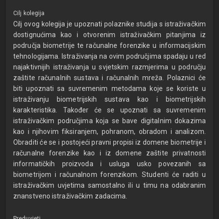
Cilj kolegija
Cilj ovog kolegija je upoznati polaznike studija s istraživačkim
dostignućima kao i otvorenim istraživačkim pitanjima iz
područja biometrije te računalne forenzike u informacijskim
tehnologijama. Istraživanja na ovim područjima spadaju u red
najaktivnijih istraživanja u svjetskim razmjerima u području
zaštite računalnih sustava i računalnih mreža. Polaznici će
biti upoznati sa suvremenim metodama koje se koriste u
istraživanju biometrijskih sustava kao i biometrijskih
karakteristika. Također će se upoznati sa suvremenim
istraživačkim područjima koja se bave digitalnim dokazima
kao i njihovim fiksiranjem, pohranom, obradom i analizom.
Obraditi će se i postojeći pravni propisi iz domene biometrije i
računalne forenzike kao i iz domene zaštite privatnosti
informatičkih proizvoda i usluga usko povezanih sa
biometrijom i računalnom forenzikom. Studenti će raditi u
istraživačkim uvjetima samostalno ili u timu na odabranim
znanstveno istraživačkim zadacima.
Preduvjeti