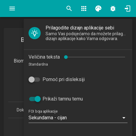
search
apps
palette
bug_report
Prilagodite dizajn aplikacije sebi
Samo Vas podsjećamo da možete prilagoditi
Biometrija i računalna forenzika u
dizajn aplikacije kako Vama odgovara.
informacijskim tehnologijama
Veličina teksta
Biometrics and Computer Forensics in Information
Standardna
Technology
2014/2015
Pomoć pri disleksiji
7
ECTSa
Prikaži tamnu temu
Doktorski studij Informacijske znanosti 1.1 (PDDSIZ)
FOI boja aplikacije
Sekundarna - cijan
Katedra za razvoj informacijskih sustava
NN