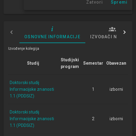
Zatvori
Spremi
1. semestar
OSNOVNE INFORMACIJE
IZVOĐAČI NASTAVE
Izvođenje kolegija
Studijski
Studij
Semestar
Obavezan
program
Doktorski studij
Informacijske znanosti
1
izborni
1.1 (PDDSIZ)
Doktorski studij
Informacijske znanosti
2
izborni
1.1 (PDDSIZ)